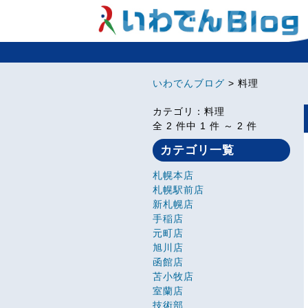
いわでんブログ
> 料理
カテゴリ：料理
全 2 件中 1 件 ～ 2 件
カテゴリ一覧
札幌本店
札幌駅前店
新札幌店
手稲店
元町店
旭川店
函館店
苫小牧店
室蘭店
技術部