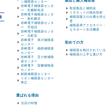
製品と購入補助金
ン補聴器センター
岩崎電子補聴器センタ
取扱製品と補助金
ー 札幌駅前店
リオネットの独自技術
岩崎電子補聴器センタ
談
補聴器購入の出費を抑え
ー 新札幌店
度
岩崎電子補聴器センタ
補聴器用アクセサリー・
ー 手稲店
えサポート生活機器
岩崎電子補聴器センタ
ー 元町店
岩崎電子 旭川補聴器
初めての方
センター
岩崎電子 函館補聴器
補聴器を検討されている
センター
補聴器の上手な選び方
岩崎電子 苫小牧補聴
器センター
岩崎電子 室蘭補聴器
センター
釧路補聴器センター
リオン補聴器センター
帯広
選ばれる理由
当店の特徴