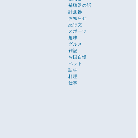
補聴器の話
計測器
お知らせ
紀行文
スポーツ
趣味
グルメ
雑記
お国自慢
ペット
語学
料理
仕事