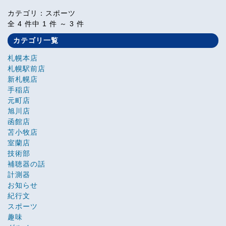
カテゴリ：スポーツ
全 4 件中 1 件 ～ 3 件
カテゴリ一覧
札幌本店
札幌駅前店
新札幌店
手稲店
元町店
旭川店
函館店
苫小牧店
室蘭店
技術部
補聴器の話
計測器
お知らせ
紀行文
スポーツ
趣味