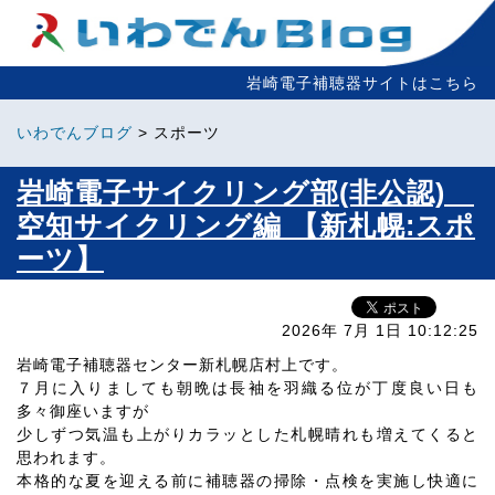
岩崎電子補聴器サイトはこちら
いわでんブログ
> スポーツ
岩崎電子サイクリング部(非公認)
空知サイクリング編 【新札幌:スポ
ーツ】
2026年 7月 1日 10:12:25
岩崎電子補聴器センター新札幌店村上です。
７月に入りましても朝晩は長袖を羽織る位が丁度良い日も
多々御座いますが
少しずつ気温も上がりカラッとした札幌晴れも増えてくると
思われます。
本格的な夏を迎える前に補聴器の掃除・点検を実施し快適に