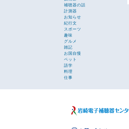
補聴器の話
計測器
お知らせ
紀行文
スポーツ
趣味
グルメ
雑記
お国自慢
ペット
語学
料理
仕事