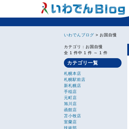
いわでんブログ
> お国自慢
カテゴリ：お国自慢
全 1 件中 1 件 ～ 1 件
カテゴリ一覧
札幌本店
札幌駅前店
新札幌店
手稲店
元町店
旭川店
函館店
苫小牧店
室蘭店
技術部