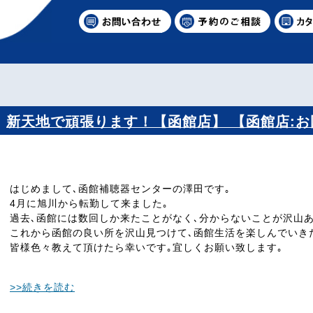
新天地で頑張ります！【函館店】 【函館店:
はじめまして､函館補聴器センターの澤田です｡
4月に旭川から転勤して来ました｡
過去､函館には数回しか来たことがなく､分からないことが沢山あ
これから函館の良い所を沢山見つけて､函館生活を楽しんでいき
皆様色々教えて頂けたら幸いです｡宜しくお願い致します｡
>>続きを読む