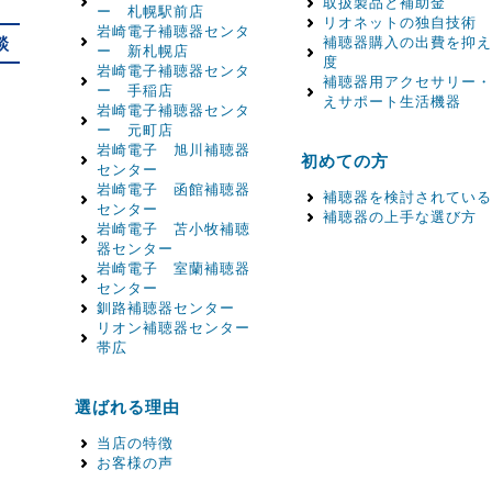
取扱製品と補助金
ー 札幌駅前店
リオネットの独自技術
岩崎電子補聴器センタ
談
補聴器購入の出費を抑え
ー 新札幌店
度
岩崎電子補聴器センタ
補聴器用アクセサリー・
ー 手稲店
えサポート生活機器
岩崎電子補聴器センタ
ー 元町店
岩崎電子 旭川補聴器
初めての方
センター
岩崎電子 函館補聴器
補聴器を検討されている
センター
補聴器の上手な選び方
岩崎電子 苫小牧補聴
器センター
岩崎電子 室蘭補聴器
センター
釧路補聴器センター
リオン補聴器センター
帯広
選ばれる理由
当店の特徴
お客様の声