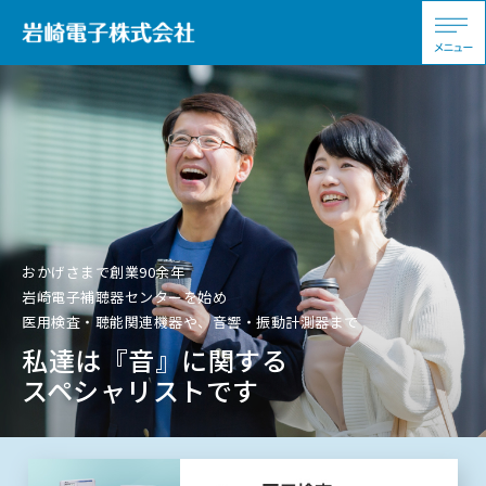
おかげさまで創業90余年
岩崎電子補聴器センターを始め
医用検査・聴能関連機器や、音響・振動計測器まで
私達は『音』に関する
スペシャリストです